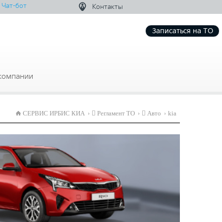
Чат-бот
Контакты
Записаться на ТО
компании
СЕРВИС ИРБИС КИА
Регламент ТО
Авто
kia