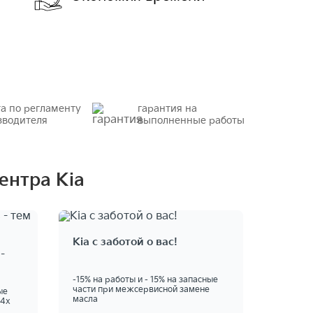
та по регламенту
гарантия на
зводителя
выполненные работы
ентра Kia
Kia с заботой о вас!
-
-15% на работы и - 15% на запасные
части при межсервисной замене
ые
масла
 4х