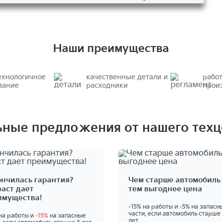
Наши преимущества
ехнологичное
качественные детали и
рабо
вание
расходники
прои
ные предложения от нашего техц
ончилась гарантия?
Чем старше автомобиль 
аст дает
тем выгоднее цена
имущества!
-15% на работы и -5% на запасн
части, если автомобиль старше
на работы и
-15%
на запасные
лет