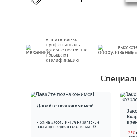
в штате только
профессионалы,
высокот
которые постоянно
оборудо
повышают
квалификацию
Специаль
Давайте познакомимся!
Зак
Возр
пре
-15% на работы и -15% на запасные
части при первом посещении ТО
-25%