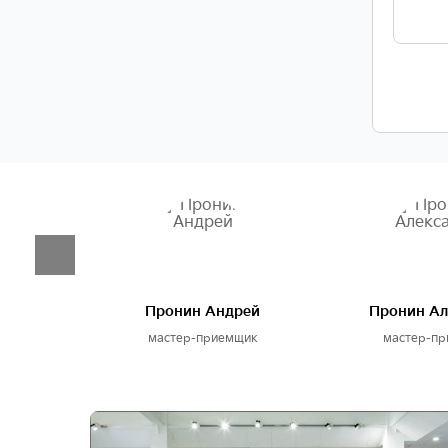
ан
Пронин Андрей
Пронин Ал
мщик
мастер-приемщик
мастер-п