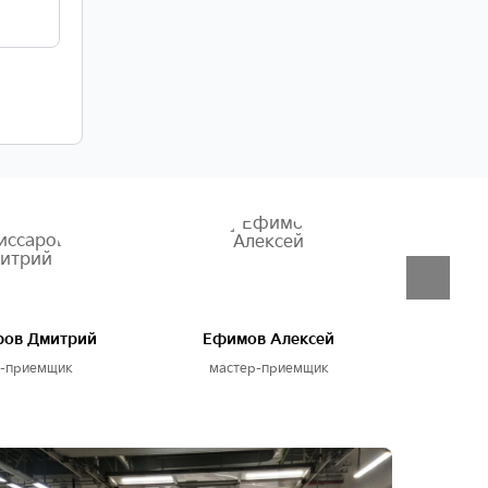
ров Дмитрий
Ефимов Алексей
Б
р-приемщик
мастер-приемщик
ма