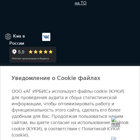
на ТО
Киа в
России
Уведомление о Cookie файлах
+7 (495) 644-18-18
ежедневно 09:00 - 21:00
salon@irbis-auto.ru
Условия оказания услуг
ООО «АГ ИРБИС» использует файлы cookie (КУКИ)
© 2026 Студеный пр-д, 7Б - 90 км МКАД, внутренняя
для проведения аудита и сбора статистической
информации, чтобы оптимизировать работу и
сторона​
функциональность этого сайта, сделать его более
удобным для Вас. Продолжая пользоваться нашим
ОФИЦИАЛЬНЫЙ ДИЛЕР КИА Ирбис
сайтом, вы даете согласие на использование файлов
Политика конфиденциальности
Политика КУКИ (cookie)
cookie (КУКИ), в соответствии с Политикой КУКИ
(cookie).