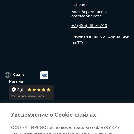
Награды
Блог бережливого
автомобилиста
+7 (495) 488-67-19
Перейти в чат-бот для записи
на ТО
Киа в
России
Уведомление о Cookie файлах
+7 (495) 644-18-18
ежедневно 09:00 - 21:00
salon@irbis-auto.ru
Условия оказания услуг
ООО «АГ ИРБИС» использует файлы cookie (КУКИ)
© 2026 Студеный пр-д, 7Б - 90 км МКАД, внутренняя
для проведения аудита и сбора статистической