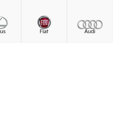
us
Fiat
Audi