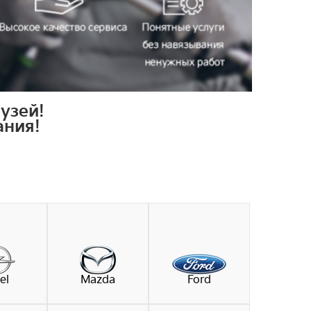
узей!
ания!
el
Mazda
Ford