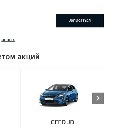
Записаться
 данных
етом акций
CEED JD