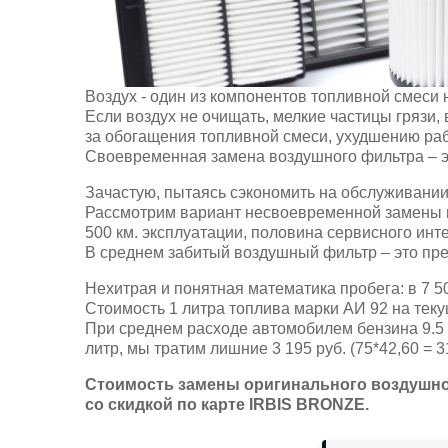
Воздух - один из компонентов топливной смеси 
Если воздух не очищать, мелкие частицы грязи, 
за обогащения топливной смеси, ухудшению рабо
Своевременная замена воздушного фильтра – эт
Зачастую, пытаясь сэкономить на обслуживании
Рассмотрим вариант несвоевременной замены в
500 км. эксплуатации, половина сервисного инт
В среднем забитый воздушный фильтр – это пре
Нехитрая и понятная математика пробега: в 7 50
Стоимость 1 литра топлива марки АИ 92 на теку
При среднем расходе автомобилем бензина 9.5 л
литр, мы тратим лишние 3 195 руб. (75*42,60 = 31
Стоимость замены оригинального воздушного
со скидкой по карте IRBIS BRONZE.