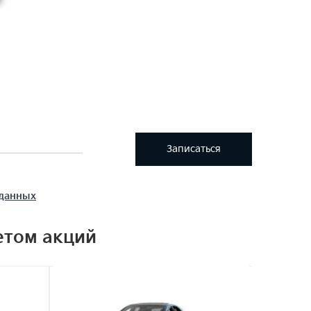
Записаться
 данных
етом акций