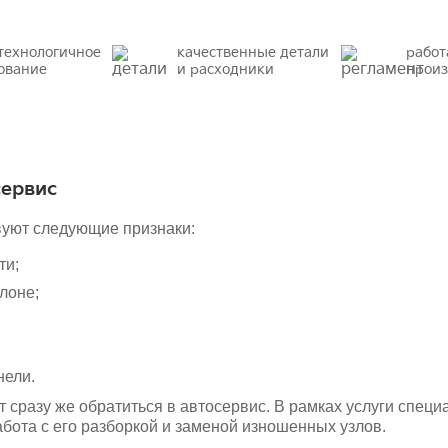
технологичное
качественные детали
работ
ование
и расходники
произ
сервис
твуют следующие признаки:
ти;
лоне;
нели.
т сразу же обратиться в автосервис. В рамках услуги специ
бота с его разборкой и заменой изношенных узлов.