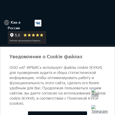
Киа в
России
Уведомление о Cookie файлах
+7 (495) 644-18-18
ежедневно 09:00 - 21:00
salon@irbis-auto.ru
Условия оказания услуг
ООО «АГ ИРБИС» использует файлы cookie (КУКИ)
для проведения аудита и сбора статистической
© 2026 Студеный пр-д, 7Б - 90 км МКАД, внутренняя
информации, чтобы оптимизировать работу и
сторона​
функциональность этого сайта, сделать его более
удобным для Вас. Продолжая пользоваться нашим
ОФИЦИАЛЬНЫЙ ДИЛЕР КИА Ирбис
сайтом, вы даете согласие на использование файлов
Политика конфиденциальности
Политика КУКИ (cookie)
cookie (КУКИ), в соответствии с Политикой КУКИ
(cookie).
Карта сайта