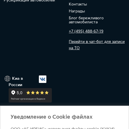
Русификация автомобилей
Контакты
Награды
Блог бережливого
автомобилиста
+7 (495) 488-67-19
Перейти в чат-бот для записи
на ТО
Киа в
России
Уведомление о Cookie файлах
+7 (495) 644-18-18
ежедневно 09:00 - 21:00
salon@irbis-auto.ru
Условия оказания услуг